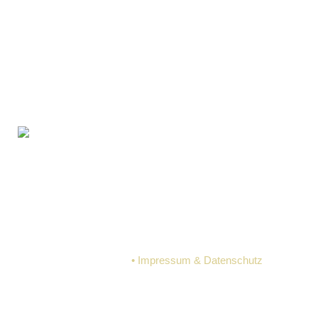
MEIN ZWEITES ZUHAUSE
© Pulvererhaus
• Impressum & Datenschutz